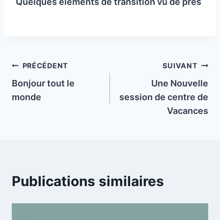
Quelques éléments de transition vu de près
Navigation
PRÉCÉDENT
SUIVANT
Bonjour tout le
Une Nouvelle
de
monde
session de centre de
l’article
Vacances
Publications similaires